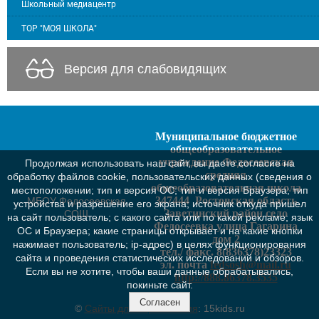
Школьный медиацентр
ТОР "МОЯ ШКОЛА"
Версия для слабовидящих
Муниципальное бюджетное
общеобразовательное
учреждение Федосеевская
Продолжая использовать наш сайт, вы даете согласие на
средняя
обработку файлов cookie, пользовательских данных (сведения о
общеобразовательная школа
местоположении; тип и версия ОС; тип и версия Браузера; тип
347444 Ростовская область
МБОУ Федосеевская
устройства и разрешение его экрана; источник откуда пришел
Заветинский район село
СОШ
на сайт пользователь; с какого сайта или по какой рекламе; язык
Федосеевка улица Гагарина
ОС и Браузера; какие страницы открывает и на какие кнопки
дом 2
нажимает пользователь; ip-адрес) в целях функционирования
тел./ факс. 8(836378)23323
сайта и проведения статистических исследований и обзоров.
эл. почта
fedsosh@mail.ru
Если вы не хотите, чтобы ваши данные обрабатывались,
http://888.86378.3535
покиньте сайт.
Согласен
©
Сайты для образования
: 15kids.ru